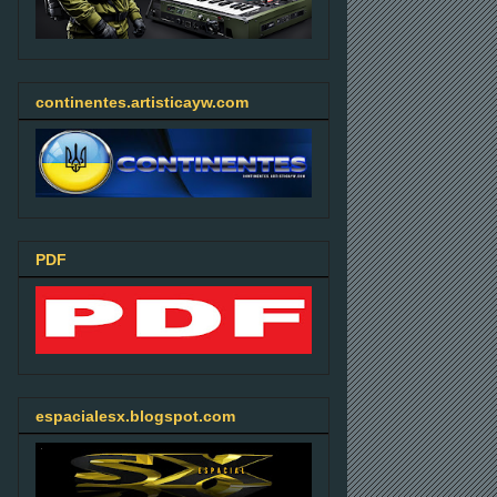
continentes.artisticayw.com
PDF
espacialesx.blogspot.com