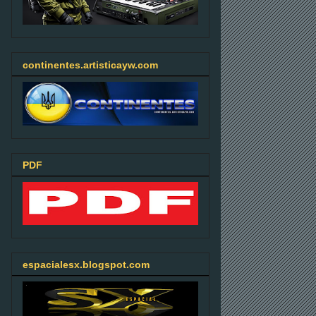
continentes.artisticayw.com
PDF
espacialesx.blogspot.com