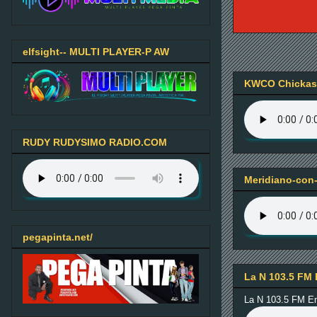
elfsight-- MULTI PLAYER-P AW
KWCO Chickash
RUDY RUDYSIMO RADIO.COM
Meridiano-con-
pegapinta.net/
La N 103.5 FM 
La N 103.5 FM E