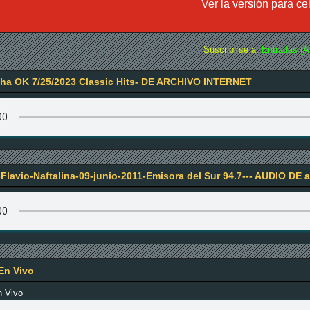
Ver la versión para ce
Suscribirse a:
Entradas (A
a OK 7/25/2023 Classic Hits- DE ARCHIVO INTERNET
Flavio-Naftalina-09-junio-2011-Emisora del Sur 94.7--- AUDIO DE a
En Vivo
n Vivo