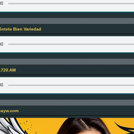
iéntete Bien Variedad
.720.AM
icayw.com