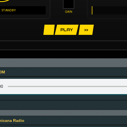
: STANDBY
GAIN
PLAY
>>
OM
icana Radio