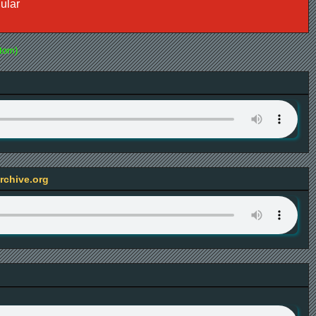
lular
tom)
rchive.org