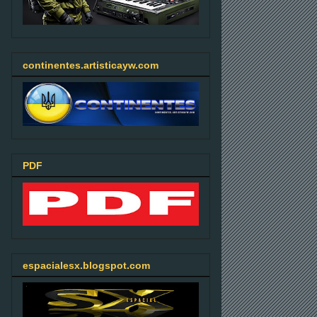
continentes.artisticayw.com
PDF
espacialesx.blogspot.com