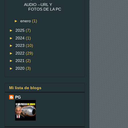
AUDIO --URL Y
FOTOS DE LA PC
►
enero
(1)
►
2025
(7)
►
2024
(1)
►
2023
(10)
►
2022
(29)
►
2021
(2)
►
2020
(3)
Mi lista de blogs
PG