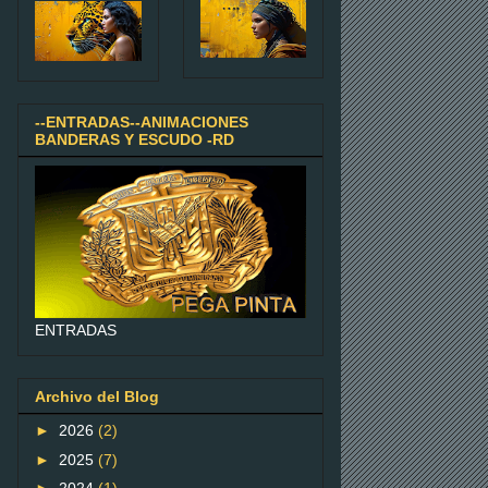
--ENTRADAS--ANIMACIONES
BANDERAS Y ESCUDO -RD
ENTRADAS
Archivo del Blog
►
2026
(2)
►
2025
(7)