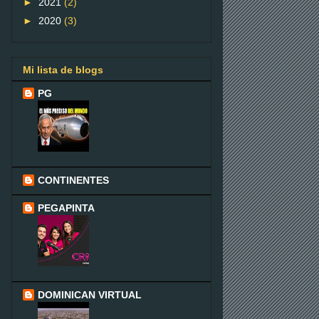
►
2021
(2)
►
2020
(3)
Mi lista de blogs
PG
CONTINENTES
PEGAPINTA
DOMINICAN VIRTUAL