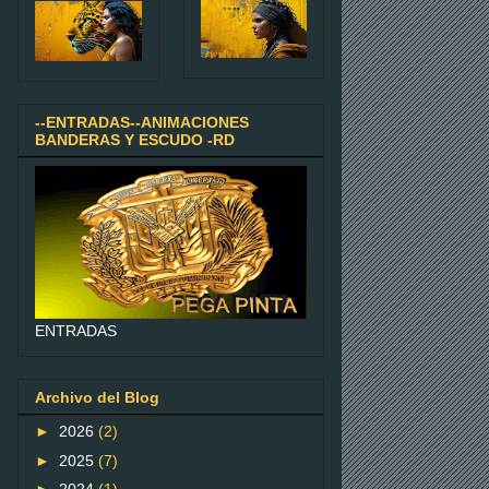
--ENTRADAS--ANIMACIONES
BANDERAS Y ESCUDO -RD
ENTRADAS
Archivo del Blog
►
2026
(2)
►
2025
(7)