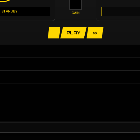
: STANDBY
GAIN
PLAY
>>