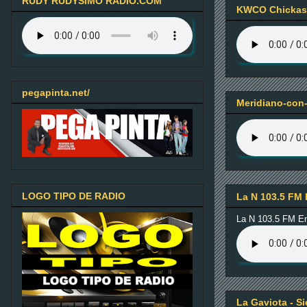
RUDY RUDYSIMO RADIO.COM
KWCO Chickash
pegapinta.net/
Meridiano-con-
LOGO TIPO DE RADIO
La N 103.5 FM 
La N 103.5 FM E
La Gaviota - S