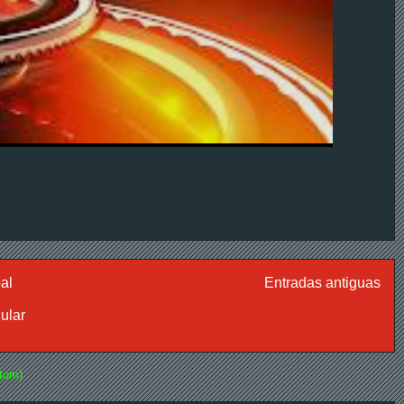
al
Entradas antiguas
lular
tom)