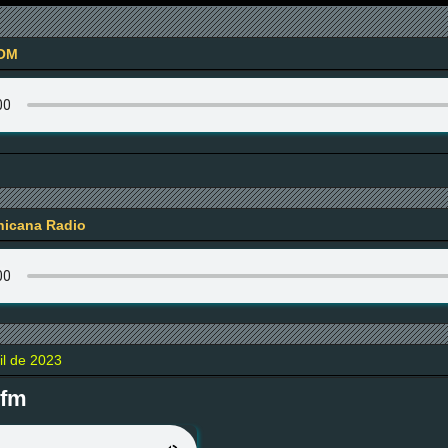
OM
icana Radio
il de 2023
.fm