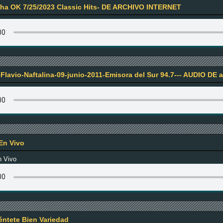
a OK 7/25/2023 Classic Hits- DE ARCHIVO INTERNET
Flavio-Naftalina-09-junio-2011-Emisora del Sur 94.7--- AUDIO DE a
En Vivo
n Vivo
iéntete Bien Variedad