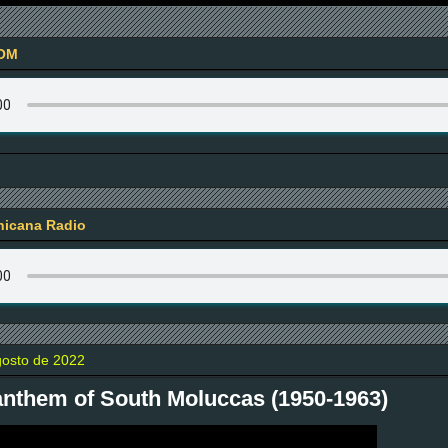
OM
icana Radio
gosto de 2022
anthem of South Moluccas (1950-1963)