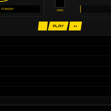
: STANDBY
GAIN
PLAY
>>