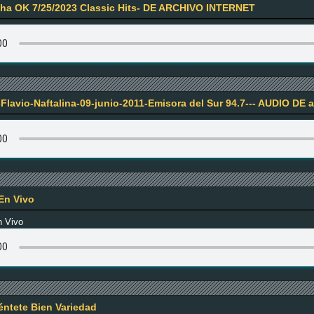
a OK 7/25/2023 Classic Hits- DE ARCHIVO INTERNET
Flavio-Naftalina-09-junio-2011-Emisora del Sur 94.7--- AUDIO DE a
En Vivo
n Vivo
iéntete Bien Variedad