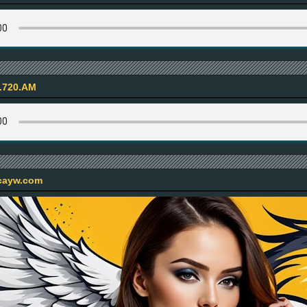
.720.AM
icayw.com