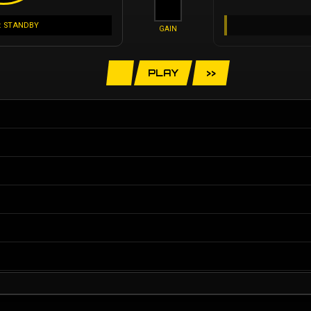
: STANDBY
GAIN
PLAY
>>