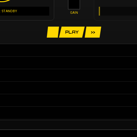
: STANDBY
GAIN
PLAY
>>