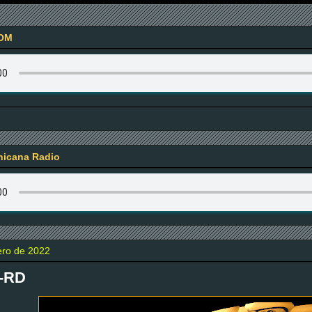
OM
icana Radio
ero de 2022
-RD