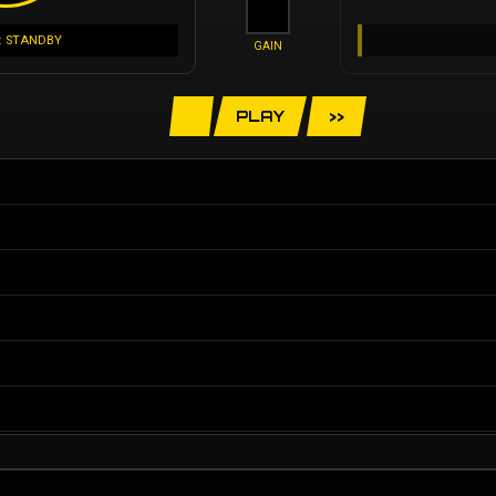
: STANDBY
GAIN
PLAY
>>