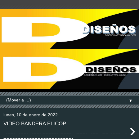
▼
lunes, 10 de enero de 2022
›
VIDEO BANDERA ELICOP
------ ------ ------ ---------- ------- ------- ----- ---- ------ -
---------------------------------------------...