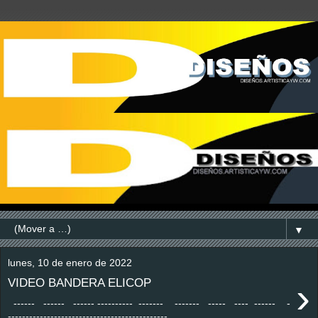
▼
lunes, 10 de enero de 2022
›
VIDEO BANDERA ELICOP
------ ------ ------ ---------- ------- ------- ----- ---- ------ -
---------------------------------------------...