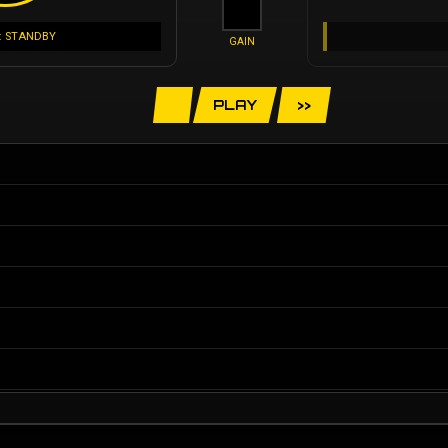
: STANDBY
GAIN
PLAY
>>